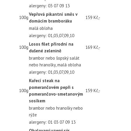
alergeny: 03 07 09 13
Vepřová pikantní směs v
100g
159 Kč,-
domácím bramboráku
malá obloha
alergeny: 01,03,07,09,10
Losos filet přírodní na
100g
169 Kč,-
dušené zelenině
brambor nebo šopský salát
nebo hranolky, malá obloha
alergeny: 01,03,07,09,10
Kuřecí steak na
pomerančovém pepři s
100g
159 Kč,-
pomerančovo-smetanovým
sosíkem
brambor nebo hranolky nebo
rýže
alergeny: 01 03 07 09 13
Obalovaný uzený sýr,