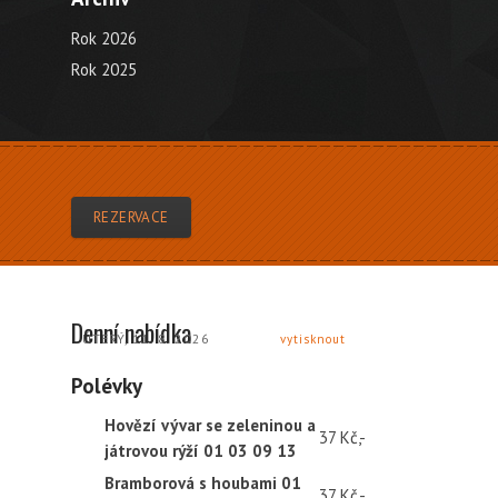
Rok 2026
Rok 2025
REZERVACE
Denní nabídka
ÚTERÝ, 11. 8. 2026
vytisknout
Polévky
Hovězí vývar se zeleninou a
37 Kč,-
játrovou rýží 01 03 09 13
Bramborová s houbami 01
37 Kč,-