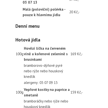
03 07 13
Malá (poloviční) polévka -
20 Kč,-
pouze k hlavnímu jídlu
Denní menu
Hotová jídla
Hovězí líčka na červeném
100g
víně a kořenové zelenině s
169 Kč,-
brusinkami
bramborovo-dýňové pyré
nebo rýže nebo houskový
knedlík
alergeny: 03 07 09 13
Vepřové kostky na paprice a
100g
159 Kč,-
smetaně
bramboráčky nebo rýže nebo
houskový knedlík