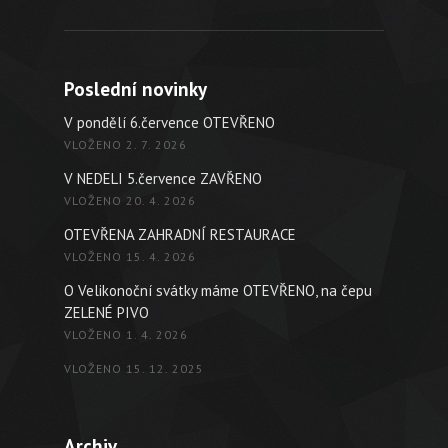
Poslední novinky
V pondělí 6.července OTEVŘENO
VLOŽENO 2. 7. 2026
V NEDELI 5.července ZAVŘENO
VLOŽENO 20. 4. 2026
OTEVŘENA ZAHRADNÍ RESTAURACE
VLOŽENO 15. 4. 2026
O Velikonoční svátky máme OTEVŘENO, na čepu
ZELENÉ PIVO
VLOŽENO 1. 4. 2026
VLOŽENO 15. 12. 2025
Archiv