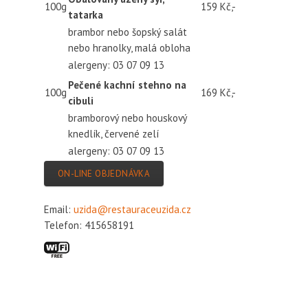
100g
159 Kč,-
tatarka
brambor nebo šopský salát
nebo hranolky, malá obloha
alergeny: 03 07 09 13
Pečené kachní stehno na
100g
169 Kč,-
cibuli
bramborový nebo houskový
knedlík, červené zelí
alergeny: 03 07 09 13
ON-LINE OBJEDNÁVKA
Email:
uzida@restauraceuzida.cz
Telefon: 415658191